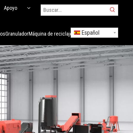
Apoyo
Español
los
Granulador
Máquina de reciclaje
Solicitud