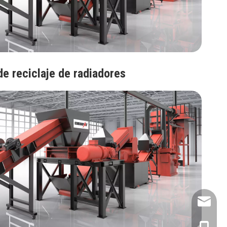
de reciclaje de radiadores
info@ene