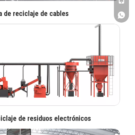
+1909-99
a de reciclaje de cables
+1909-99
iclaje de residuos electrónicos