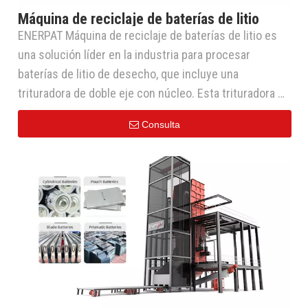
Máquina de reciclaje de baterías de litio
ENERPAT Máquina de reciclaje de baterías de litio es
una solución líder en la industria para procesar
baterías de litio de desecho, que incluye una
trituradora de doble eje con núcleo. Esta trituradora de
baterías de iones de litio se puede adaptar a varias
Consulta
capacidades, lo que la hace flexible para diferentes
escalas de producción. Maneja eficazmente una amplia
gama de baterías de litio, incluidas Litio ternario,
fosfato de litio y hierro, bolsa prismática, baterías
Blade y bolsas rayadas, que muestran su versatilidad..
Con una eficiencia de trituración de hasta 4 toneladas
por hora, mejora significativamente la velocidad de
procesamiento y optimiza la eficiencia de la
producción. La tarifa cubierta de materiales de batería