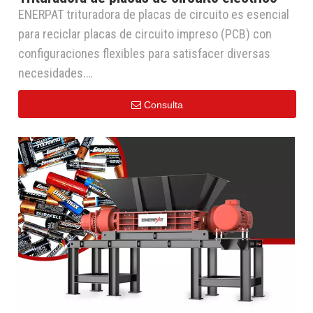
ENERPAT trituradora de placas de circuito es esencial
para reciclar placas de circuito impreso (PCB) con
configuraciones flexibles para satisfacer diversas
necesidades.
Trituradora de doble eje/cuatro ejes: Corta placas de
Consulta
circuito en aproximadamente 60mm partículas.
Trituradora de un eje: Refina las partículas a
aproximadamente 40mm.
Granulador: Tritura aún más las partículas hasta
alcanzar aproximadamente 20mm, facilitando la
separación y la recuperación.
Alcanza tasas de reciclaje de hasta 99% de cobre puro,
98% hierro, y 95% plásticos, haciéndolo eficiente y
respetuoso con el medio ambiente.