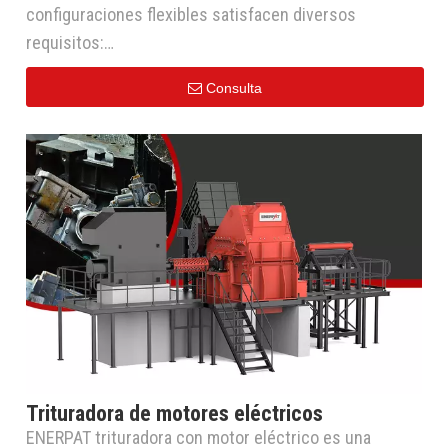
configuraciones flexibles satisfacen diversos
requisitos:
Trituradora de dos ejes: Realiza una trituración
Consulta
preliminar, produciendo largas tiras de chatarra.
Trituradora de cuatro ejes: Equipado con una criba
para garantizar una descarga uniforme y resultados de
trituración consistentes.
Trituradora de molino de martillos: Alta potencia y gran
capacidad, separando eficazmente metales (como
cobre y aluminio).
Proceso típico: Pretrituración (dos ejes/cuatro ejes)
→ Trituración con martillo, optimizando la separación
de metales de no metales.
Trituradora de motores eléctricos
ENERPAT trituradora con motor eléctrico es una