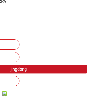
RPAT
jingdong