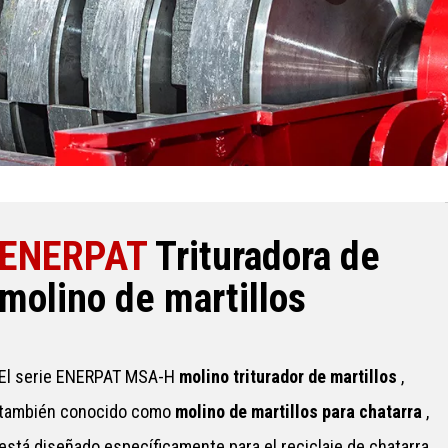
ENERPAT
Trituradora de
molino de martillos
El serie ENERPAT MSA-H
molino triturador de martillos
,
también conocido como
molino de martillos para chatarra
,
está diseñado específicamente para el reciclaje de chatarra.