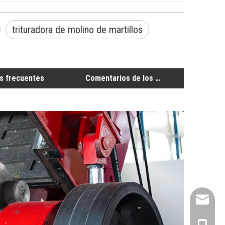
trituradora de molino de martillos
s frecuentes
Comentarios de los clientes
info@ene