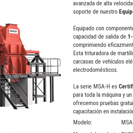
avanzada de alta velocida
soporte de nuestro
Equip
Equipado con componentes
capacidad de salida de
1-
comprimiendo eficazmente
Esta trituradora de marti
carcasas de vehículos el
electrodomésticos.
La serie MSA-H es
Certi
para toda la máquina y u
ofrecemos pruebas gratuit
capacitación en instalació
Modelo:
MSA