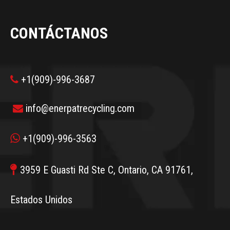
CONTÁCTANOS
+1(909)-996-3687

info@enerpatrecycling.com


+1(909)-996-3563

3959 E Guasti Rd Ste C, Ontario, CA 91761,
Estados Unidos