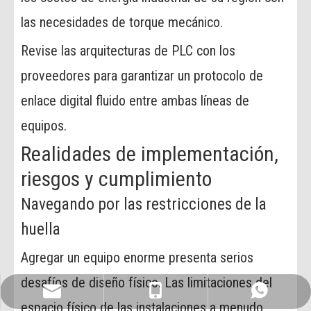
las necesidades de torque mecánico.
Revise las arquitecturas de PLC con los
proveedores para garantizar un protocolo de
enlace digital fluido entre ambas líneas de
equipos.
Realidades de implementación,
riesgos y cumplimiento
Navegando por las restricciones de la
huella
Agregar un equipo enorme presenta serios
desafíos de diseño físico. Las limitaciones del
info@enerpatrecycling.com
+1909-996-3687
+1909-996-3563
espacio físico de las instalaciones a menudo