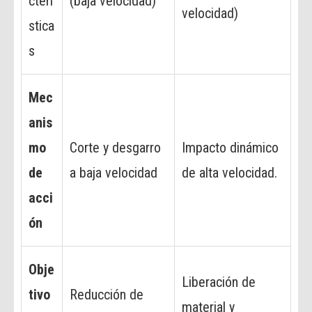
cterí
(baja velocidad)
velocidad)
stica
s
Mec
anis
mo
Corte y desgarro
Impacto dinámico
de
a baja velocidad
de alta velocidad.
acci
ón
Obje
Liberación de
tivo
Reducción de
material y