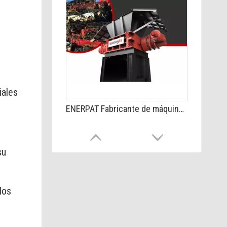
iales
ENERPAT Fabricante de máquinas trituradoras de automóviles
su
dos