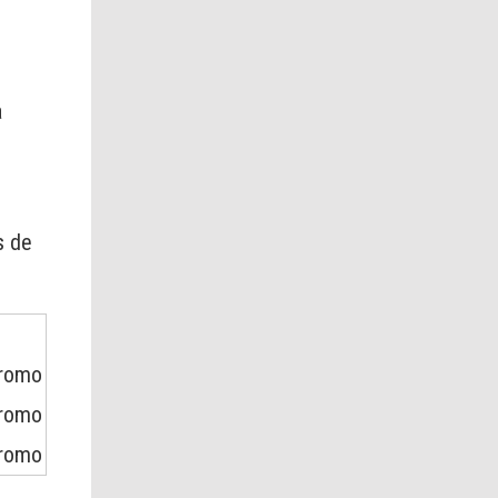
a
s de
cromo
cromo
cromo