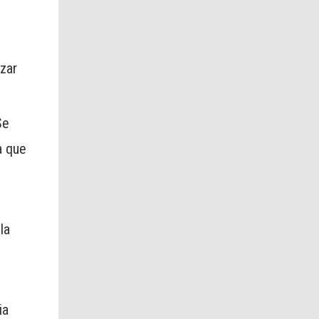
izar
Se
a que
la
ia