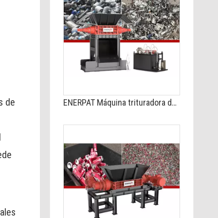
os de
ENERPAT Máquina trituradora de acero de doble eje MSB-H2200 a la venta
l
uede
iales