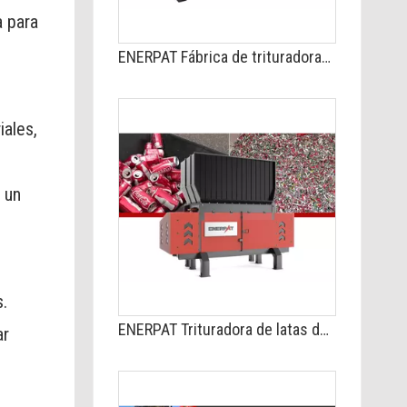
a para
ENERPAT Fábrica de trituradoras de aluminio de doble eje MSB-E2600
iales,
,
 un
.
ENERPAT Trituradora de latas de aluminio MSA-F3000 a la venta
ar
n