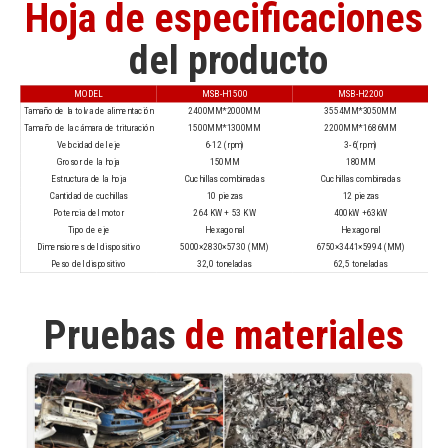
Hoja de especificaciones
del producto
MODEL
MSB-H1500
MSB-H2200
Tamaño de la tolva de alimentación
2400MM*2000MM
3554MM*3050MM
Tamaño de la cámara de trituración
1500MM*1300MM
2200MM*1686MM
Velocidad del eje
6-12 (rpm)
3-6(rpm)
Grosor de la hoja
150MM
180MM
Estructura de la hoja
Cuchillas combinadas
Cuchillas combinadas
Cantidad de cuchillas
10 piezas
12 piezas
Potencia del motor
264 KW + 53 KW
400kW +63kW
Tipo de eje
Hexagonal
Hexagonal
Dimensiones del dispositivo
5000×2830×5730 (MM)
6750×3441×5994 (MM)
Peso del dispositivo
32,0 toneladas
62,5 toneladas
Pruebas
de materiales