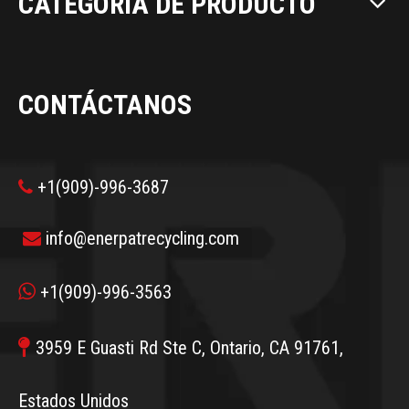
CATEGORÍA DE PRODUCTO
CONTÁCTANOS
+1(909)-996-3687

info@enerpatrecycling.com


+1(909)-996-3563

3959 E Guasti Rd Ste C, Ontario, CA 91761,
Estados Unidos