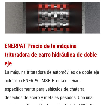
ENERPAT
Precio
de
la
máquina
trituradora
de
carro
hidráulica
de
doble
eje
La máquina trituradora de automóviles de doble eje
hidráulica ENERPAT MSB-H está diseñada
específicamente para vehículos de chatarra,
desechos de acero y metales pesados. Con una