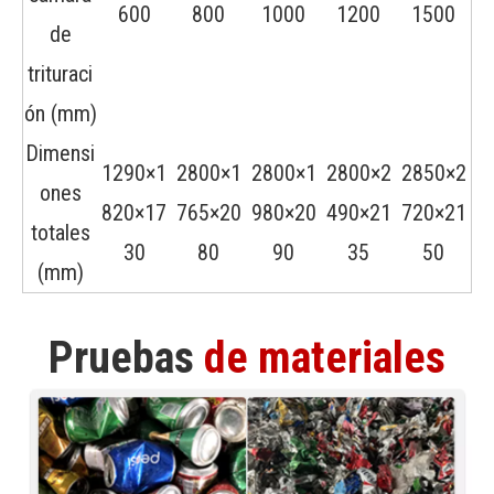
600
800
1000
1200
1500
de
trituraci
ón (mm)
Dimensi
1290×1
2800×1
2800×1
2800×2
2850×2
ones
820×17
765×20
980×20
490×21
720×21
totales
30
80
90
35
50
(mm)
Pruebas
de materiales