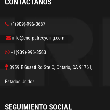
CONTÁCTANOS
+1(909)-996-3687

info@enerpatrecycling.com


+1(909)-996-3563

3959 E Guasti Rd Ste C, Ontario, CA 91761,
Estados Unidos
SEGUIMIENTO SOCIAL