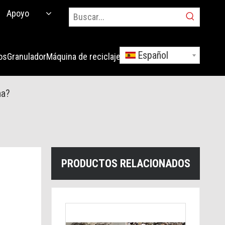
Apoyo
Español
os
Granulador
Máquina de reciclaje
Solicitud
na?
PRODUCTOS RELACIONADOS