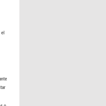
 el
ante
tar
os o