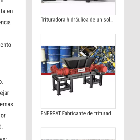
sta en
Trituradora hidráulica de un solo eje para trabajo pesado
encia
iento
o.
ejar
dernas
ENERPAT Fabricante de trituradora de tambor de acero MSB-E2200
por
d.
ve: