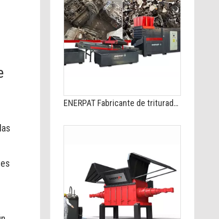
e
ENERPAT Fabricante de trituradoras de bloques de motor
das
 es
ún