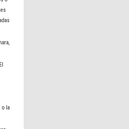
 es
ladas
mara,
El
 o la