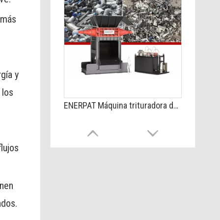
z más
gía y
 los
ENERPAT Máquina trituradora de acero de doble eje MSB-H2200 a la venta
lujos
enen
ados.