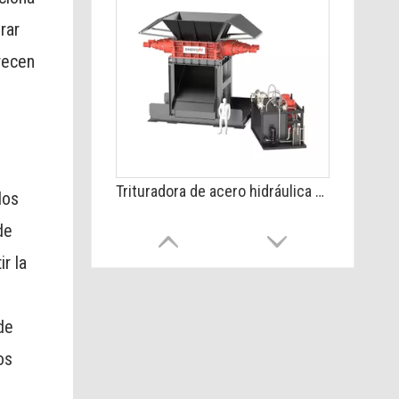
rar
recen
Trituradora de acero hidráulica de doble eje
dos
de
r la
de
os