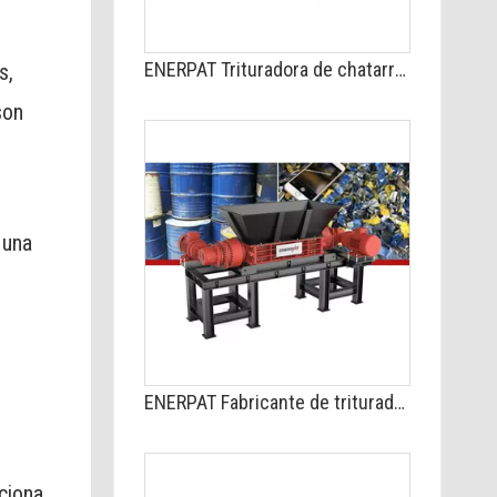
ENERPAT Trituradora de chatarra con molino de martillos para carrocerías y electrodomésticos
s,
son
 una
ENERPAT Fabricante de trituradora de tambor de acero MSB-E2200
ciona