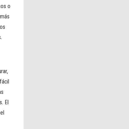
sos o
o más
los
.
rar,
fácil
as
. El
el