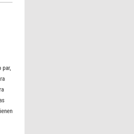
 par,
ara
ra
as
tienen