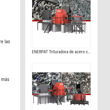
s
re las
ENERPAT Trituradora de acero con molino de martillos a la venta
o más